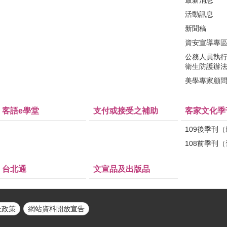
最新消息
活動訊息
新聞稿
資安宣導專
公務人員執
衛生防護辦
美學專家顧
客語e學堂
支付或接受之補助
客家文化季
109後季刊
108前季刊
台北通
文宣品及出版品
全政策
網站資料開放宣告