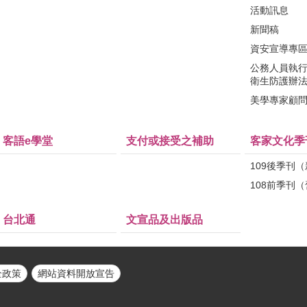
活動訊息
新聞稿
資安宣導專
公務人員執
衛生防護辦
美學專家顧
客語e學堂
支付或接受之補助
客家文化季
109後季刊
108前季刊
台北通
文宣品及出版品
全政策
網站資料開放宣告