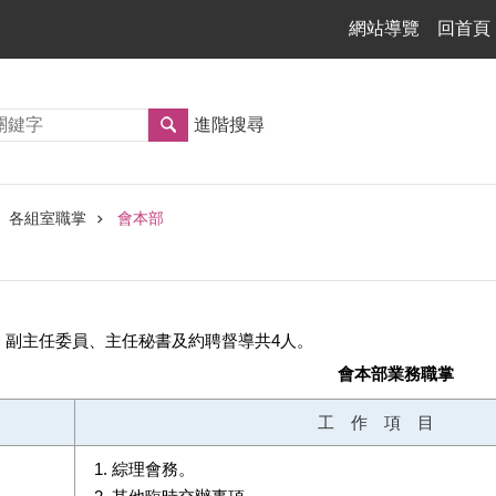
網站導覽
回首頁
進階搜尋
各組室職掌
會本部
、副主任委員、主任秘書及約聘督導共4人。
會本部業務職掌
工 作 項 目
綜理會務。