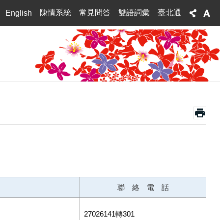
陳情系統
常見問答
雙語詞彙
臺北通
English
聯 絡 電 話
27026141轉301