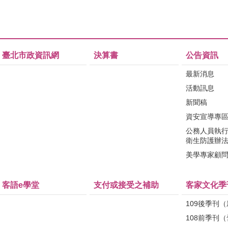
臺北市政資訊網
決算書
公告資訊
最新消息
活動訊息
新聞稿
資安宣導專
公務人員執
衛生防護辦
美學專家顧
客語e學堂
支付或接受之補助
客家文化季
109後季刊
108前季刊