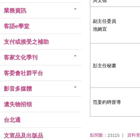
吳文德
業務資訊
副主任委員
客語e學堂
池婉宜
支付或接受之補助
客家文化季刊
彭主任秘書
客委會社群平台
影音多媒體
范姜約聘督導
遺失物招領
台北通
點閱數：
資料
文宣品及出版品
23115