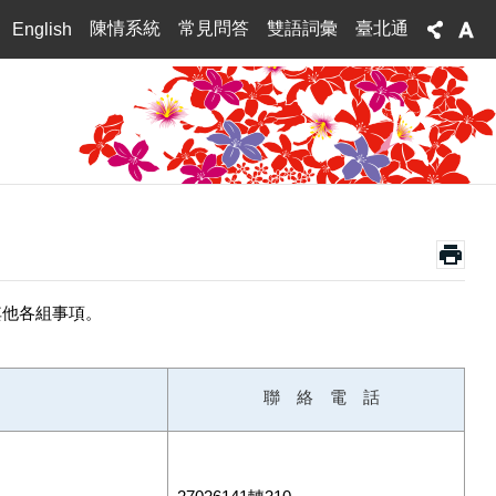
陳情系統
常見問答
雙語詞彙
臺北通
English
其他各組事項。
聯 絡 電 話