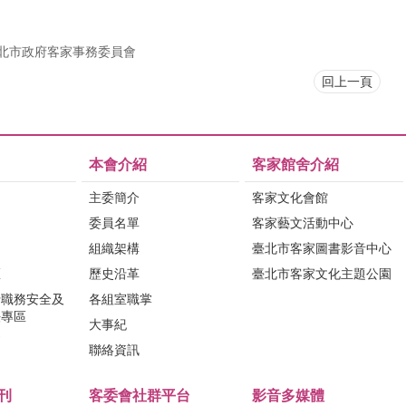
北市政府客家事務委員會
回上一頁
本會介紹
客家館舍介紹
主委簡介
客家文化會館
委員名單
客家藝文活動中心
組織架構
臺北市客家圖書影音中心
區
歷史沿革
臺北市客家文化主題公園
行職務安全及
各組室職掌
法專區
大事紀
問
聯絡資訊
刊
客委會社群平台
影音多媒體