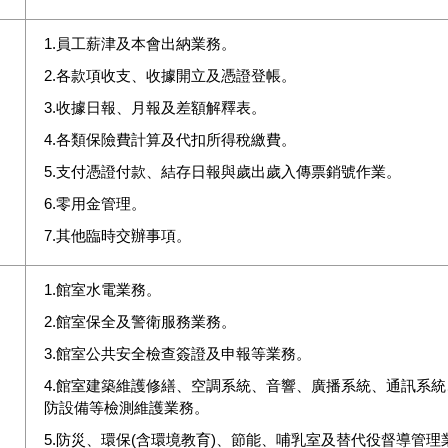
1.員工薪津及本會出納業務。
2.各款項收支、收據開立及憑證登帳。
3.收據日報、月報及差額解釋表。
4.各類保險費計算及代扣所得稅繳費。
5.支付憑證付款、結存日報與歲出歲入傳票銷號作業。
6.零用金管理。
7.其他臨時交辦事項。
1.館室水電業務。
2.館室保全及警衛服務業務。
3.館室公共安全檢查簽證及申報等業務。
4.館室建築維護修繕、空調系統、音響、廣播系統、通訊系
防設備等檢測維護業務。
5.防災、環保(含環境教育)、節能、哺乳室及替代役督導管理