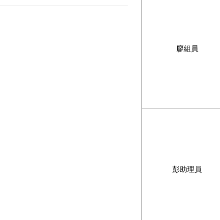
廖組員
彭助理員