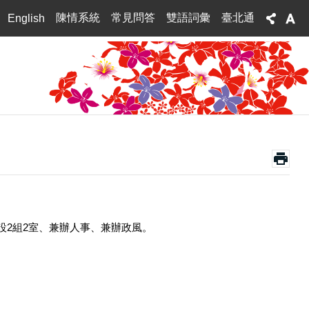
陳情系統
常見問答
雙語詞彙
臺北通
English
設2組2室、兼辦人事、兼辦政風。