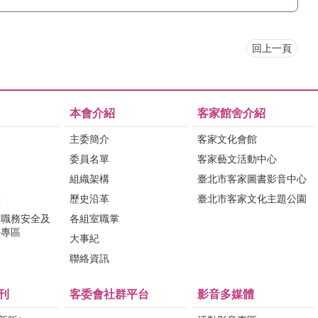
回上一頁
本會介紹
客家館舍介紹
主委簡介
客家文化會館
委員名單
客家藝文活動中心
組織架構
臺北市客家圖書影音中心
區
歷史沿革
臺北市客家文化主題公園
行職務安全及
各組室職掌
法專區
大事紀
問
聯絡資訊
刊
客委會社群平台
影音多媒體